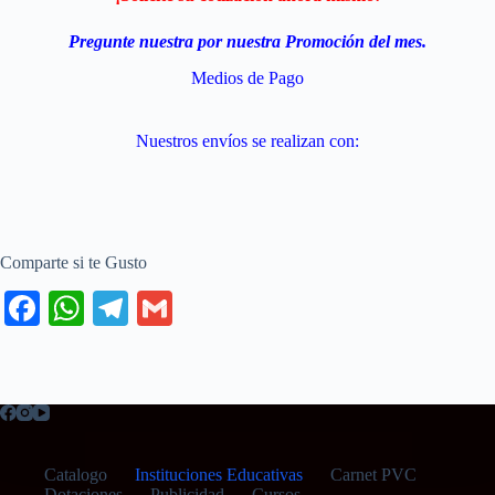
Pregunte nuestra por nuestra Promoción del mes.
Medios de Pago
Nuestros envíos se realizan con:
Comparte si te Gusto
Fa
W
Te
G
ce
ha
le
m
bo
ts
gr
ail
ok
A
a
pp
m
Catalogo
Instituciones Educativas
Carnet PVC
Dotaciones
Publicidad
Cursos